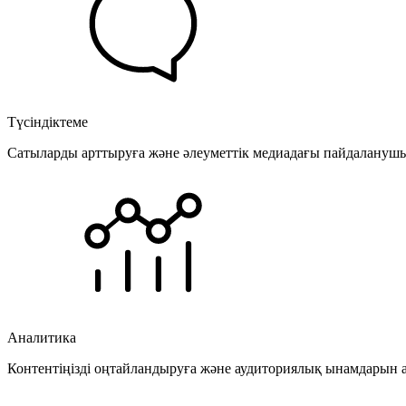
Түсіндіктеме
Сатыларды арттыруға және әлеуметтік медиадағы пайдаланушыла
Аналитика
Контентіңізді оңтайландыруға және аудиториялық ынамдарын а