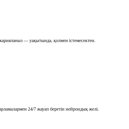
 жарияланыз — уақытында, қолмен істемесектен.
арламалармен 24/7 жауап беретін нейрондық желі.