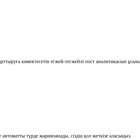
рттыруға көмектесетін егжей-тегжейлі пост аналитикасын ұсын
автоматты түрде жарияланады, сіздің қол жеткізе аласыңыз.