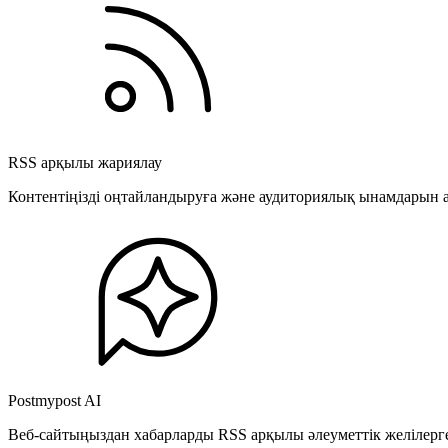
RSS арқылы жариялау
Контентіңізді оңтайландыруға және аудиториялық ынамдарын а
Postmypost AI
Веб-сайтыңыздан хабарларды RSS арқылы әлеуметтік желілерге 