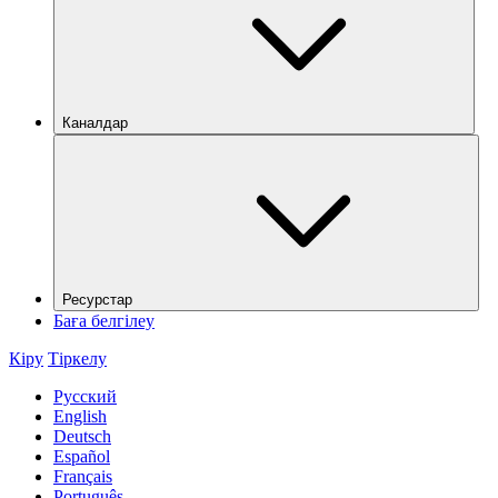
Каналдар
Ресурстар
Баға белгілеу
Кіру
Тіркелу
Русский
English
Deutsch
Español
Français
Português