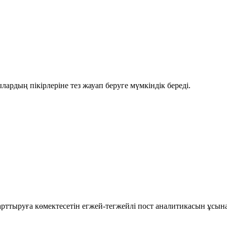
рдың пікірлеріне тез жауап беруге мүмкіндік береді.
рттыруға көмектесетін егжей-тегжейлі пост аналитикасын ұсын