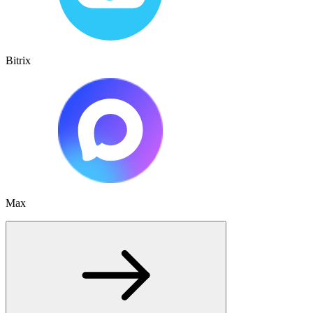
Bitrix
Max