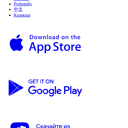
Português
中文
Қазақша