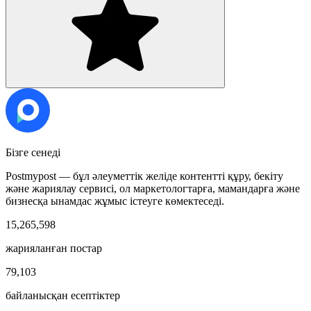
Бізге сенеді
Postmypost — бұл әлеуметтік желіде контентті құру, бекіту
және жариялау сервисі, ол маркетологтарға, мамандарға және
бизнесқа ынамдас жұмыс істеуге көмектеседі.
15,265,598
жарияланған постар
79,103
байланысқан есептіктер