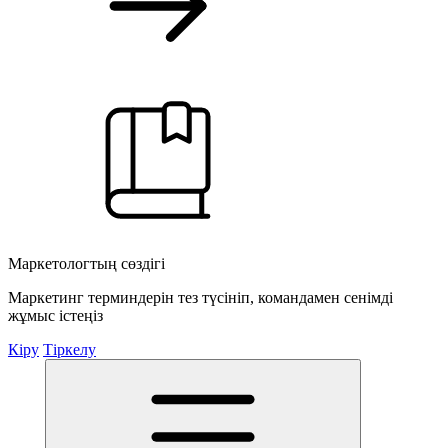
Маркетологтың сөздігі
Маркетинг терминдерін тез түсініп, командамен сенімді
жұмыс істеңіз
Кіру
Тіркелу