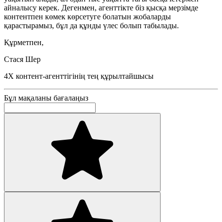
айналысу керек. Дегенмен, агенттікте біз қысқа мерзімде
контентпен көмек көрсетуге болатын жобаларды
қарастырамыз, бұл да құнды үлес болып табылады.
Құрметпен,
Стася Шер
4X контент-агенттігінің тең құрылтайшысы
Бұл мақаланы бағалаңыз