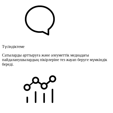
Түсіндіктеме
Сатыларды арттыруға және әлеуметтік медиадағы
пайдаланушылардың пікірлеріне тез жауап беруге мүмкіндік
береді.