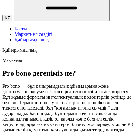
KZ
Басты
Маркетинг сөздігі
Қайырымдылық
Қайырымдылық
Мазмұны
Pro bono дегеніміз не?
Pro bono — бұл қайырымдылық ұйымдарына және
қорғалмаған әлеуметтік топтарға тегін кәсіби көмек көрсету.
Бұл жұмыс форматы интеллектуалдық волонтерлік ретінде де
белгілі. Терминнің шығу тегі лат. pro bono publico деген
тіркесте негізделеді, бұл "қоғамдық игіліктер үшін" деп
аударылады. Бастапқыда бұл термин тек заң саласында
қолданылғанымен, қазір ол қаржы және бухгалтерлік
кеңестерді, аударма қызметтерін, бизнес-жоспарлауды және PR
қызметтерін қамтитын кең ауқымды қызметтерді қамтиды.