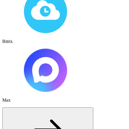
Bitrix
Max