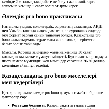
кемінде 2 жылдық тәжірибеге ие болуы және жобаларға
аптасына кемінде 5 сағат бөліп отыруы керек.
Әлемдік pro bono практикасы
Интеллектуалдық волонтерлік, әсіресе заң саласында, АҚШ
пен Ұлыбританияда жақсы дамыған, ал еуропалық елдерде
бұл формат барған сайын танымал болуда. Қазақстанда pro
bono салыстырмалы түрде жаңа және толық игерілмеген
бағыт болып табылады.
Мысалы, Кореяда заңгерлер жылына кемінде 30 сағат
қоғамдық қызметке жұмсауға міндетті. Бұл талапты орындауға
ниеті немесе мүмкіндігі жоқ мамандар сағатына 20-30 доллар
көлемінде айыппұл төлейді.
Қазақстандағы pro bono мәселелері
мен кедергілері
Қазақстанда және әлемде pro bono дамуын тежейтін бірнеше
факторлар бар:
Реттеудің болмауы:
Қазіргі уақытта тараптардың