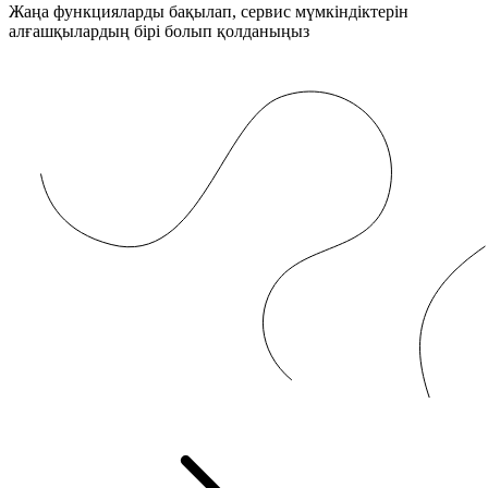
Жаңа функцияларды бақылап, сервис мүмкіндіктерін
алғашқылардың бірі болып қолданыңыз