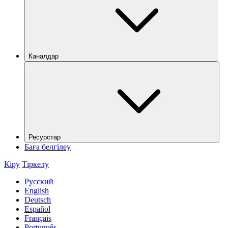
Каналдар
Ресурстар
Баға белгілеу
Кіру
Тіркелу
Русский
English
Deutsch
Español
Français
Português