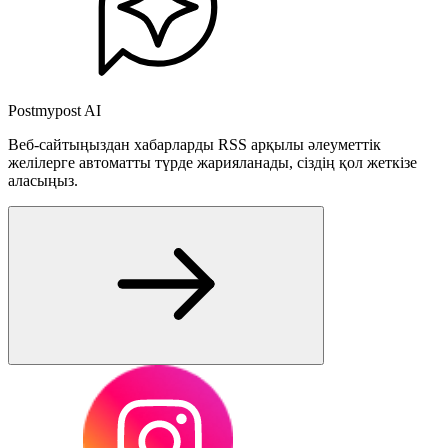
Postmypost AI
Веб-сайтыңыздан хабарларды RSS арқылы әлеуметтік
желілерге автоматты түрде жарияланады, сіздің қол жеткізе
аласыңыз.