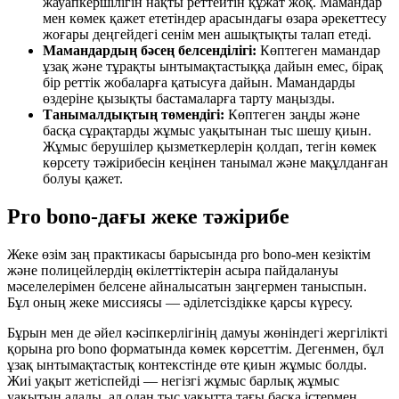
жауапкершілігін нақты реттейтін құжат жоқ. Мамандар
мен көмек қажет ететіндер арасындағы өзара әрекеттесу
жоғары деңгейдегі сенім мен ашықтықты талап етеді.
Мамандардың бәсең белсенділігі:
Көптеген мамандар
ұзақ және тұрақты ынтымақтастыққа дайын емес, бірақ
бір реттік жобаларға қатысуға дайын. Мамандарды
өздеріне қызықты бастамаларға тарту маңызды.
Танымалдықтың төмендігі:
Көптеген заңды және
басқа сұрақтарды жұмыс уақытынан тыс шешу қиын.
Жұмыс берушілер қызметкерлерін қолдап, тегін көмек
көрсету тәжірибесін кеңінен танымал және мақұлданған
болуы қажет.
Pro bono-дағы жеке тәжірибе
Жеке өзім заң практикасы барысында pro bono-мен кезіктім
және полицейлердің өкілеттіктерін асыра пайдалануы
мәселелерімен белсене айналысатын заңгермен таныспын.
Бұл оның жеке миссиясы — әділетсіздікке қарсы күресу.
Бұрын мен де әйел кәсіпкерлігінің дамуы жөніндегі жергілікті
қорына pro bono форматында көмек көрсеттім. Дегенмен, бұл
ұзақ ынтымақтастық контекстінде өте қиын жұмыс болды.
Жиі уақыт жетіспейді — негізгі жұмыс барлық жұмыс
уақытын алады, ал одан тыс уақытта тағы басқа істермен