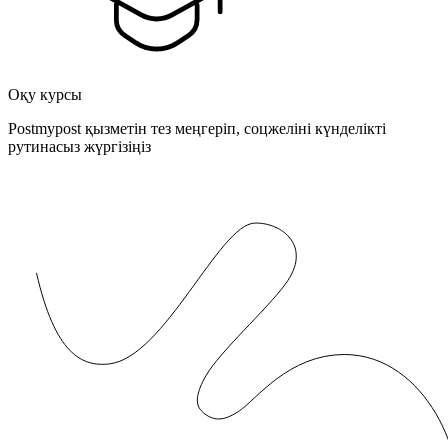
Оқу курсы
Postmypost қызметін тез меңгеріп, соцжеліні күнделікті
рутинасыз жүргізіңіз