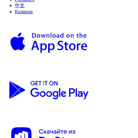
中文
Қазақша