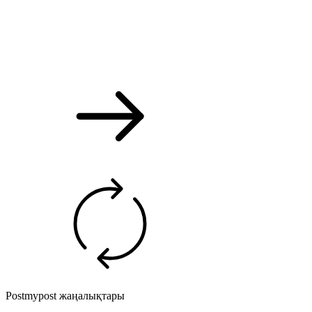
Postmypost жаңалықтары