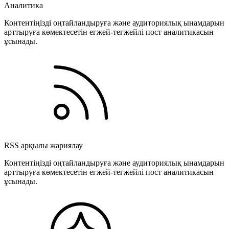
Аналитика
Контентіңізді оңтайландыруға және аудиториялық ынамдарын
арттыруға көмектесетін егжей-тегжейлі пост аналитикасын
ұсынады.
RSS арқылы жариялау
Контентіңізді оңтайландыруға және аудиториялық ынамдарын
арттыруға көмектесетін егжей-тегжейлі пост аналитикасын
ұсынады.