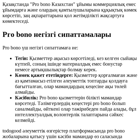
Қазақстанда "Pro bono Казахстан" ұйымы коммерциялық емес
ұйымдарға және олардың қамтылушыларына құқықтық көмек
көрсетіп, заң ақпараттарына қол жетімділікті жақсартуға
көмектеседі.
Pro bono негізгі сипаттамалары
Pro bono үш негізгі сипаттамаға ие:
Тегін:
Қызметтер ақысыз көрсетіледі, кез келген сыйақы
күтпей, соның ішінде материалдық емес бонустар
немесе артықшылықтар болмау керек.
Көмек қажет ететіндерге:
Қызметтер қорғалмаған және
аз қамтамасыз етілген әлеуметтік топтарды қолдауға
бағытталған, олар мамандардың кеңесіне ақы төлей
алмайды.
Кәсібилік:
Pro bono қызметтерін білікті мамандар
көрсетеді. Тәлімгерлердің кеңестері pro bono болып
саналмайды, өйткені олар тәжірибеден пайда алады, бұл
интеллектуалдық волонтерлік талаптарына сәйкес
келмейді.
todogood әлеуметтік өзгерістер платформасында pro bono
жобаларына қатысу үшін кәсіби мамандар өз саласында