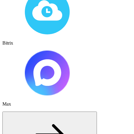
Bitrix
Max