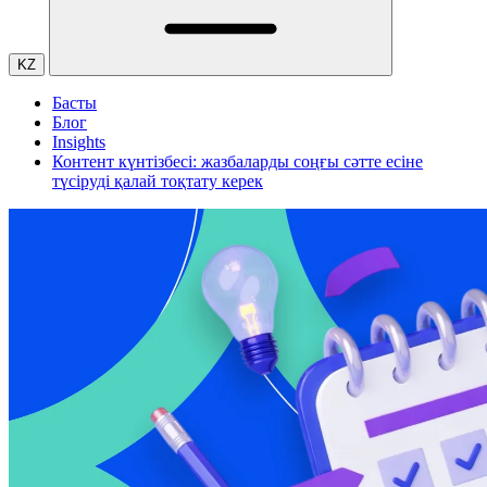
KZ
Басты
Блог
Insights
Контент күнтізбесі: жазбаларды соңғы сәтте есіне
түсіруді қалай тоқтату керек