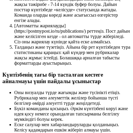
жақсы тәжірибе - 7-14 күндік буфер болуы. Дайын
посттар күнтізбеде «келісуде» статусында жатады.
Команда оларды көреді және асығыссыз өзгерістер
енгізе алады.
[Автоматты жариялауды]
(https://postmypost.io/ru/publications/) реттеңіз. Пост дайын
және келісілген кезде - ол автоматты түрде жіберіледі.
Сіз оны жариялау күнінде қайта еске алмайсыз.
Талдаңыз және түзетіңіз. Айына бір рет күнтізбеден тура
статистиканы қараңыз: қай күндер мен рубрикалар
жақсы жұмыс істейді. Болашаққа арналған табысты
форматтарды ауыстырыңыз.
Күнтізбенің тағы бір тасталған кестеге
айналмауы үшін пайдалы ұсыныстар
Оны визуалды түрде жағымды және түсінікті етіңіз.
Рубрикалар мен әлеуметтік желілер бойынша түсті
белгілер өмірді әлеуетті түрде жеңілдетеді.
Бүкіл команданы қосыңыз. Әркім күнтізбені көруі және
идея қосу немесе орындалған тапсырманы белгілеу
мүмкіндігі болуы керек.
Еске салулар мен хабарландыруларды қолданыңыз.
Келісу қадамдарын ешкім жіберіп алмауы үшін.