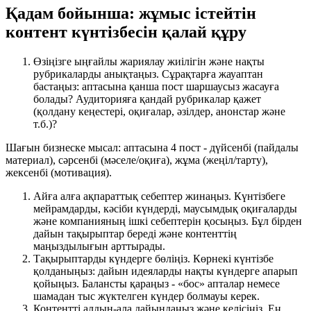
Қадам бойынша: жұмыс істейтін
контент күнтізбесін қалай құру
Өзіңізге ыңғайлы жариялау жиілігін және нақты
рубрикаларды анықтаңыз. Сұрақтарға жауаптан
бастаңыз: аптасына қанша пост шаршаусыз жасауға
болады? Аудиторияға қандай рубрикалар қажет
(қолдану кеңестері, оқиғалар, әзілдер, анонстар және
т.б.)?
Шағын бизнеске мысал: аптасына 4 пост - дүйсенбі (пайдалы
материал), сәрсенбі (мәселе/оқиға), жұма (жеңіл/тарту),
жексенбі (мотивация).
Айға алға ақпараттық себептер жинаңыз. Күнтізбеге
мейрамдарды, кәсіби күндерді, маусымдық оқиғаларды
және компанияның ішкі себептерін қосыңыз. Бұл бірден
дайын тақырыптар береді және контенттің
маңыздылығын арттырады.
Тақырыптарды күндерге бөліңіз. Көрнекі күнтізбе
қолданыңыз: дайын идеяларды нақты күндерге апарып
қойыңыз. Балансты қараңыз - «бос» апталар немесе
шамадан тыс жүктелген күндер болмауы керек.
Контентті алдын-ала дайындаңыз және келісіңіз. Ең