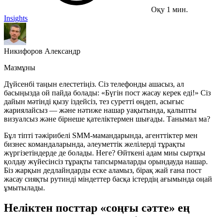
Оқу 1 мин.
Insights
Никифоров Александр
Мазмұны
Дүйсенбі таңын елестетіңіз. Сіз телефонды ашасыз, ал
басыңызда ой пайда болады: «Бүгін пост жасау керек еді!» Сіз
дайын мәтінді қызу іздейсіз, тез суретті өңдеп, асығыс
жариялайсыз — және нәтиже нашар уақытында, қалыпты
визуалсыз және бірнеше қателіктермен шығады. Танымал ма?
Бұл тіпті тәжірибелі SMM-мамандарында, агенттіктер мен
бизнес командаларында, әлеуметтік желілерді тұрақты
жүргізетіндерде де болады. Неге? Өйткені адам миы сыртқы
қолдау жүйесінсіз тұрақты тапсырмаларды орындауда нашар.
Біз жарқын дедлайндарды еске аламыз, бірақ жай ғана пост
жасау сияқты рутинді міндеттер басқа істердің ағымында оңай
ұмытылады.
Неліктен посттар «соңғы сәтте» ең