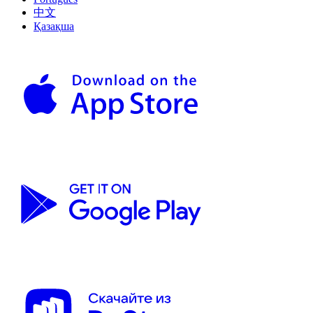
中文
Қазақша