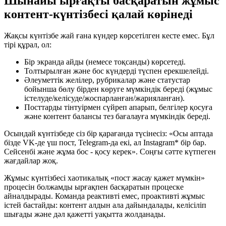
Шынайы ырғақты басқаратын жұмыс
контент-күнтізбесі қалай көрінеді
Жақсы күнтізбе жай ғана күндер көрсетілген кесте емес. Бұл
тірі құрал, ол:
Бір экранда айды (немесе тоқсанды) көрсетеді.
Толтырылған және бос күндерді түспен ерекшелейді.
Әлеуметтік желілер, рубрикалар және статустар
бойынша бөлу бірден көруге мүмкіндік береді (жұмыс
істелуде/келісуде/жоспарланған/жарияланған).
Посттарды тінтуірмен сүйреп апарып, белгілер қосуға
және контент балансы тез бағалауға мүмкіндік береді.
Осындай күнтізбеде сіз бір қарағанда түсінесіз: «Осы аптада
бізде VK-де үш пост, Telegram-да екі, ал Instagram* бір бар.
Сейсенбі және жұма бос - қосу керек». Соңғы сәтте күтпеген
жағдайлар жоқ.
Жұмыс күнтізбесі хаотикалық «пост жасау қажет мүмкін»
процесін болжамды ырғақпен басқаратын процеске
айналдырады. Команда реактивті емес, проактивті жұмыс
істей бастайды: контент алдын ала дайындалады, келісіліп
шығады және дәл қажетті уақытта жолданады.