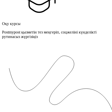
Оқу курсы
Postmypost қызметін тез меңгеріп, соцжеліні күнделікті
рутинасыз жүргізіңіз