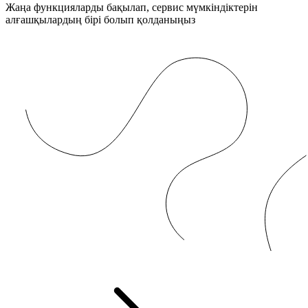
Жаңа функцияларды бақылап, сервис мүмкіндіктерін
алғашқылардың бірі болып қолданыңыз