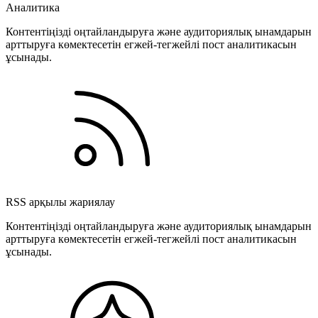
Аналитика
Контентіңізді оңтайландыруға және аудиториялық ынамдарын
арттыруға көмектесетін егжей-тегжейлі пост аналитикасын
ұсынады.
RSS арқылы жариялау
Контентіңізді оңтайландыруға және аудиториялық ынамдарын
арттыруға көмектесетін егжей-тегжейлі пост аналитикасын
ұсынады.