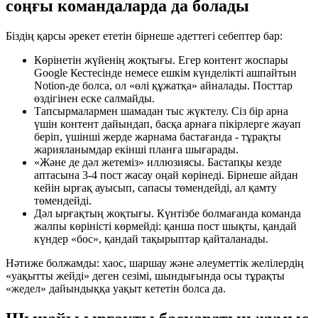
соңғы командаларда да болады
Біздің қарсы әрекет ететін бірнеше әдеттегі себептер бар:
Көрінетін жүйенің жоқтығы. Егер контент жоспары
Google Кестесінде немесе ешкім күнделікті ашпайтын
Notion-де болса, ол «өлі құжатқа» айналады. Посттар
өздігінен еске салмайды.
Тапсырмалармен шамадан тыс жүктелу. Сіз бір арна
үшін контент дайындап, басқа арнаға пікірлерге жауап
беріп, үшінші жерде жарнама бастағанда - тұрақты
жарияланымдар екінші планға шығарады.
«Және де дәл жетеміз» иллюзиясы. Бастапқы кезде
аптасына 3-4 пост жасау оңай көрінеді. Бірнеше айдан
кейін ырғақ ауысып, сапасы төмендейді, ал қамту
төмендейді.
Дәл ырғақтың жоқтығы. Күнтізбе болмағанда команда
жалпы көріністі көрмейді: қанша пост шықты, қандай
күндер «бос», қандай тақырыптар қайталанады.
Нәтиже болжамды: хаос, шаршау және әлеуметтік желілердің
«уақытты жейді» деген сезімі, шындығында осы тұрақты
«жедел» дайындыққа уақыт кететін болса да.