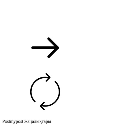
Postmypost жаңалықтары