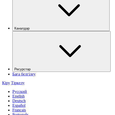
Каналдар
Ресурстар
Баға белгілеу
Кіру
Тіркелу
Русский
English
Deutsch
Español
Français
Português