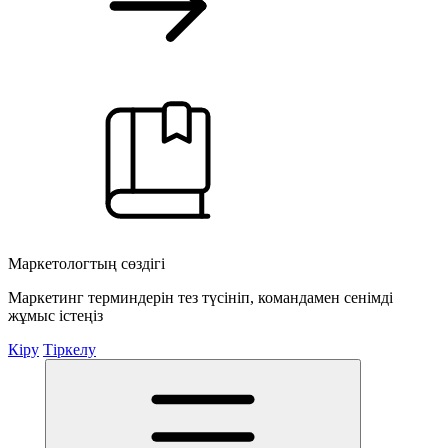
Маркетологтың сөздігі
Маркетинг терминдерін тез түсініп, командамен сенімді
жұмыс істеңіз
Кіру
Тіркелу