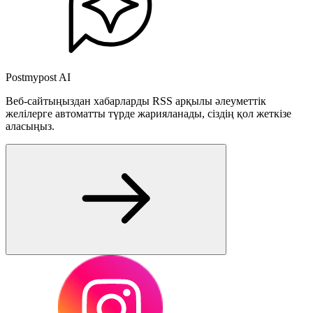
Postmypost AI
Веб-сайтыңыздан хабарларды RSS арқылы әлеуметтік
желілерге автоматты түрде жарияланады, сіздің қол жеткізе
аласыңыз.