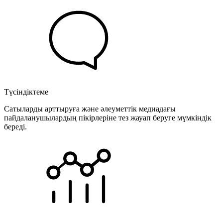
Түсіндіктеме
Сатыларды арттыруға және әлеуметтік медиадағы
пайдаланушылардың пікірлеріне тез жауап беруге мүмкіндік
береді.