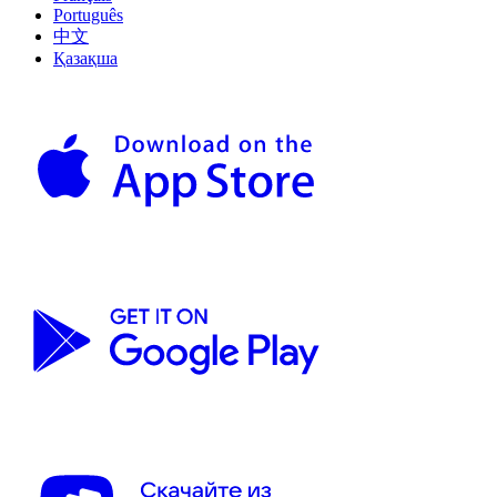
Português
中文
Қазақша