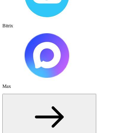
Bitrix
Max