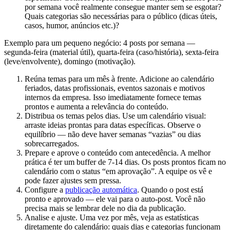
por semana você realmente consegue manter sem se esgotar?
Quais categorias são necessárias para o público (dicas úteis,
casos, humor, anúncios etc.)?
Exemplo para um pequeno negócio: 4 posts por semana —
segunda-feira (material útil), quarta-feira (caso/história), sexta-feira
(leve/envolvente), domingo (motivação).
Reúna temas para um mês à frente. Adicione ao calendário
feriados, datas profissionais, eventos sazonais e motivos
internos da empresa. Isso imediatamente fornece temas
prontos e aumenta a relevância do conteúdo.
Distribua os temas pelos dias. Use um calendário visual:
arraste ideias prontas para datas específicas. Observe o
equilíbrio — não deve haver semanas “vazias” ou dias
sobrecarregados.
Prepare e aprove o conteúdo com antecedência. A melhor
prática é ter um buffer de 7-14 dias. Os posts prontos ficam no
calendário com o status “em aprovação”. A equipe os vê e
pode fazer ajustes sem pressa.
Configure a
publicação automática
. Quando o post está
pronto e aprovado — ele vai para o auto-post. Você não
precisa mais se lembrar dele no dia da publicação.
Analise e ajuste. Uma vez por mês, veja as estatísticas
diretamente do calendário: quais dias e categorias funcionam