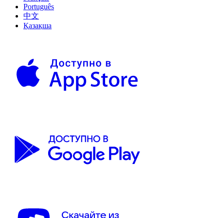
Português
中文
Қазақша