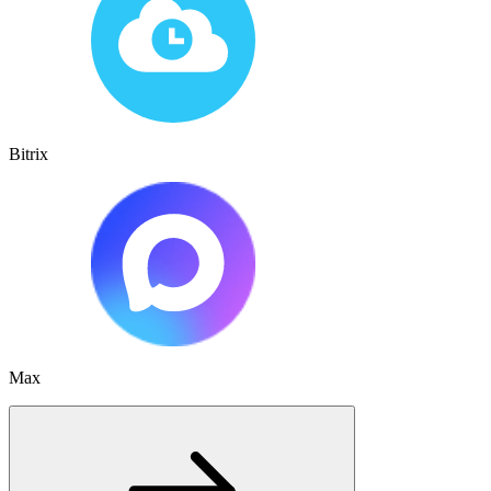
Bitrix
Max