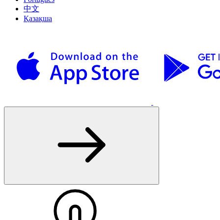
中文
Қазақша