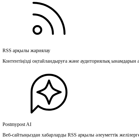
RSS арқылы жариялау
Контентіңізді оңтайландыруға және аудиториялық ынамдарын а
Postmypost AI
Веб-сайтыңыздан хабарларды RSS арқылы әлеуметтік желілерге 