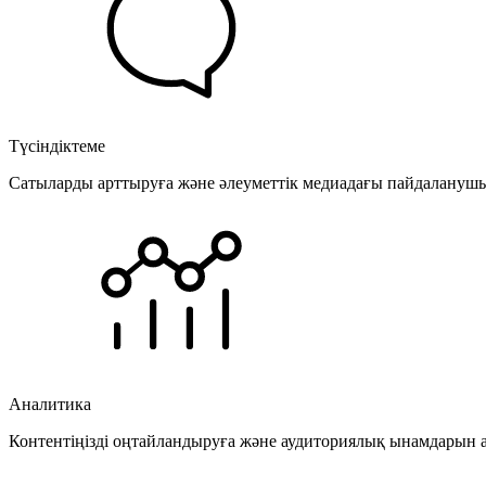
Түсіндіктеме
Сатыларды арттыруға және әлеуметтік медиадағы пайдаланушыла
Аналитика
Контентіңізді оңтайландыруға және аудиториялық ынамдарын а