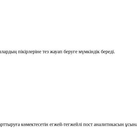
рдың пікірлеріне тез жауап беруге мүмкіндік береді.
рттыруға көмектесетін егжей-тегжейлі пост аналитикасын ұсын