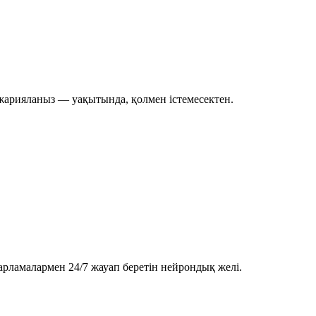
 жарияланыз — уақытында, қолмен істемесектен.
арламалармен 24/7 жауап беретін нейрондық желі.