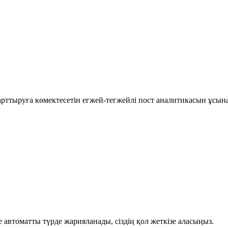
рттыруға көмектесетін егжей-тегжейлі пост аналитикасын ұсын
автоматты түрде жарияланады, сіздің қол жеткізе аласыңыз.