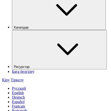
Каналдар
Ресурстар
Баға белгілеу
Кіру
Тіркелу
Русский
English
Deutsch
Español
Français
Português