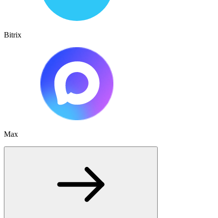
Bitrix
Max