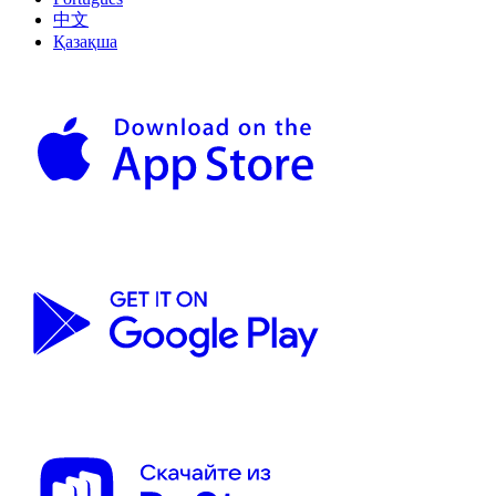
中文
Қазақша