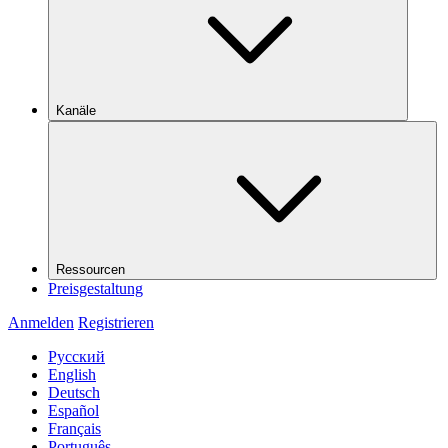
Kanäle
Ressourcen
Preisgestaltung
Anmelden
Registrieren
Русский
English
Deutsch
Español
Français
Português