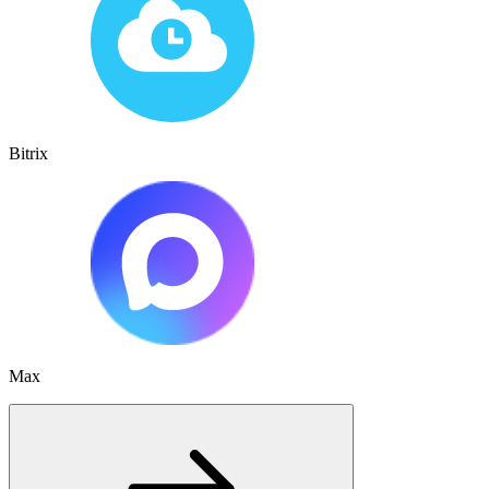
Bitrix
Max