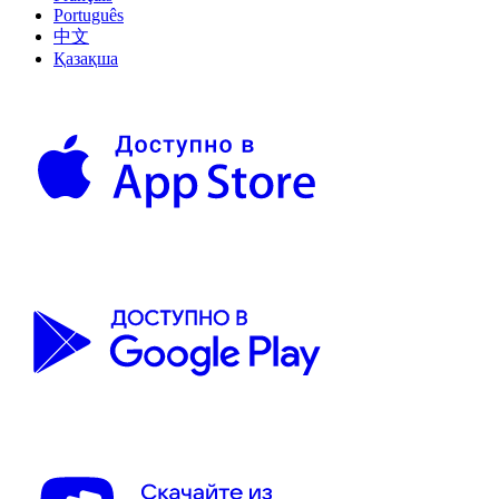
Português
中文
Қазақша