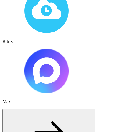
Bitrix
Max