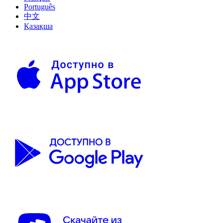
Português
中文
Қазақша