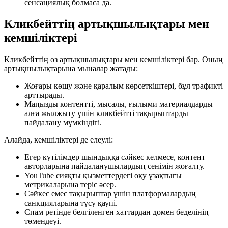
сенсациялық болмаса да.
Кликбейттің артықшылықтары мен
кемшіліктері
Кликбейттің өз артықшылықтары мен кемшіліктері бар. Оның
артықшылықтарына мыналар жатады:
Жоғары көшу және қаралым көрсеткіштері, бұл трафикті
арттырады.
Маңызды контентті, мысалы, ғылыми материалдарды
алға жылжыту үшін кликбейтті тақырыптарды
пайдалану мүмкіндігі.
Алайда, кемшіліктері де елеулі:
Егер күтілімдер шындыққа сәйкес келмесе, контент
авторларына пайдаланушылардың сенімін жоғалту.
YouTube сияқты қызметтердегі оқу ұзақтығы
метрикаларына теріс әсер.
Сәйкес емес тақырыптар үшін платформалардың
санкцияларына түсу қаупі.
Спам ретінде белгіленген хаттардан домен беделінің
төмендеуі.