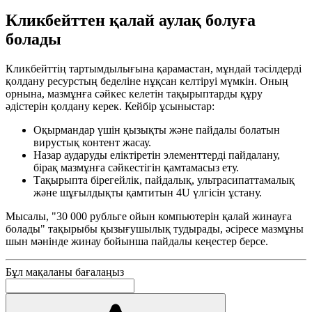
Кликбейттен қалай аулақ болуға
болады
Кликбейттің тартымдылығына қарамастан, мұндай тәсілдерді
қолдану ресурстың беделіне нұқсан келтіруі мүмкін. Оның
орнына, мазмұнға сәйкес келетін тақырыптарды құру
әдістерін қолдану керек. Кейбір ұсыныстар:
Оқырмандар үшін қызықты және пайдалы болатын
вирустық контент жасау.
Назар аударуды еліктіретін элементтерді пайдалану,
бірақ мазмұнға сәйкестігін қамтамасыз ету.
Тақырыпта бірегейлік, пайдалық, ультрасипаттамалық
және шұғылдықты қамтитын 4U үлгісін ұстану.
Мысалы, "30 000 рубльге ойын компьютерін қалай жинауға
болады" тақырыбы қызығушылық тудырады, әсіресе мазмұны
шын мәнінде жинау бойынша пайдалы кеңестер берсе.
Бұл мақаланы бағалаңыз