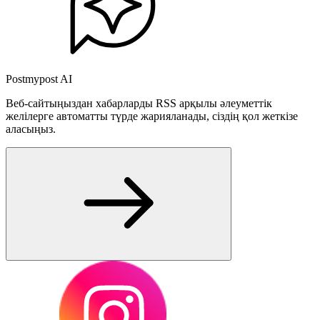
Postmypost AI
Веб-сайтыңыздан хабарларды RSS арқылы әлеуметтік
желілерге автоматты түрде жарияланады, сіздің қол жеткізе
аласыңыз.