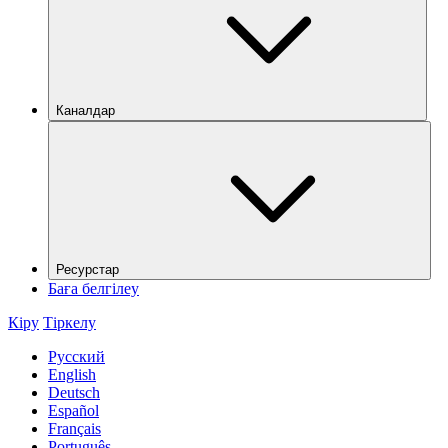
Каналдар
Ресурстар
Баға белгілеу
Кіру
Тіркелу
Русский
English
Deutsch
Español
Français
Português