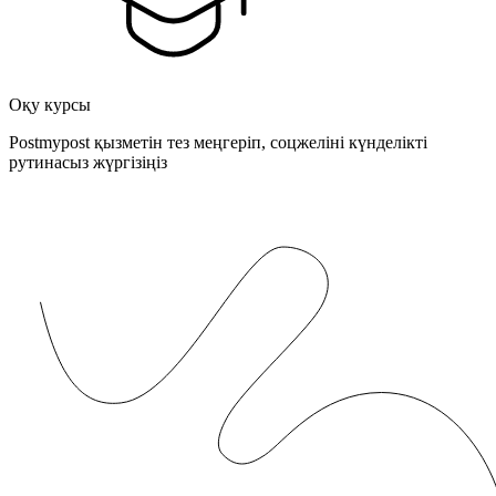
Оқу курсы
Postmypost қызметін тез меңгеріп, соцжеліні күнделікті
рутинасыз жүргізіңіз