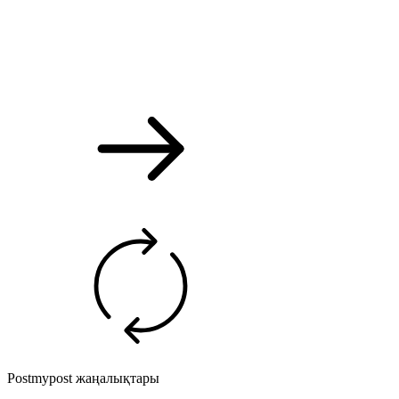
Postmypost жаңалықтары