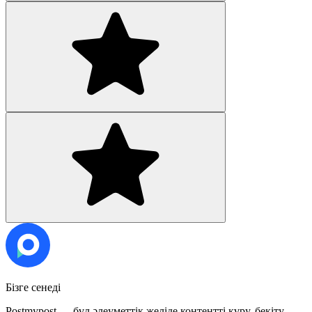
Бізге сенеді
Postmypost — бұл әлеуметтік желіде контентті құру, бекіту