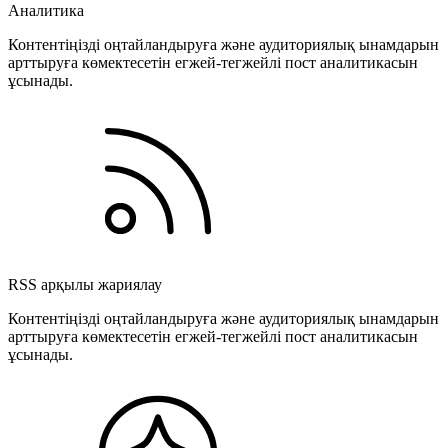
Аналитика
Контентіңізді оңтайландыруға және аудиториялық ынамдарын
арттыруға көмектесетін егжей-тегжейлі пост аналитикасын
ұсынады.
RSS арқылы жариялау
Контентіңізді оңтайландыруға және аудиториялық ынамдарын
арттыруға көмектесетін егжей-тегжейлі пост аналитикасын
ұсынады.