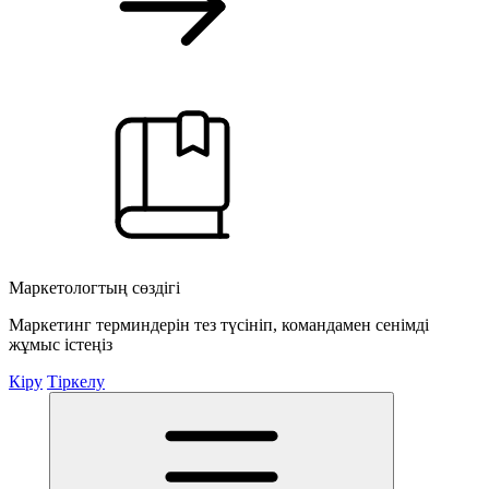
Маркетологтың сөздігі
Маркетинг терминдерін тез түсініп, командамен сенімді
жұмыс істеңіз
Кіру
Тіркелу