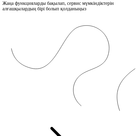
Жаңа функцияларды бақылап, сервис мүмкіндіктерін
алғашқылардың бірі болып қолданыңыз