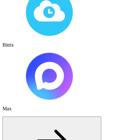
Bitrix
Max