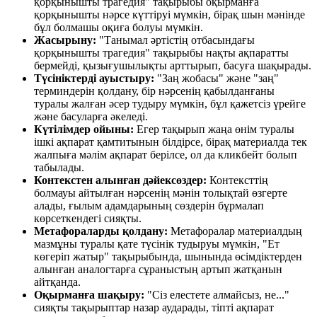
қорқынышты трагедия" тақырыбы оқырманға
қорқынышты нәрсе күттіруі мүмкін, бірақ шын мәнінде
бұл болмашы оқиға болуы мүмкін.
Жасырыну:
"Танымал әртістің отбасындағы
қорқынышты трагедия" тақырыбы нақты ақпаратты
бермейді, қызығушылықты арттырып, басуға шақырады.
Түсініктерді ауыстыру:
"Заң жобасы" және "заң"
терминдерін қолдану, бір нәрсенің қабылданғаны
туралы жалған әсер тудыру мүмкін, бұл қажетсіз үрейге
және басуларға әкеледі.
Күтілімдер ойыны:
Егер тақырып жаңа өнім туралы
ішкі ақпарат қамтитынын білдірсе, бірақ материалда тек
жалпыға мәлім ақпарат берілсе, ол да кликбейт болып
табылады.
Контекстен алынған дәйексөздер:
Контексттің
болмауы айтылған нәрсенің мәнін толықтай өзгерте
алады, ғылым адамдарының сөздерін бұрмалап
көрсеткендегі сияқты.
Метафораларды қолдану:
Метафоралар материалдың
мазмұны туралы қате түсінік тудыруы мүмкін, "Ет
көгеріп жатыр" тақырыбында, шынында өсімдіктерден
алынған аналогтарға сұраныстың артып жатқанын
айтқанда.
Оқырманға шақыру:
"Сіз елестете алмайсыз, не..."
сияқты тақырыптар назар аударады, тіпті ақпарат