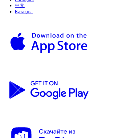
中文
Қазақша