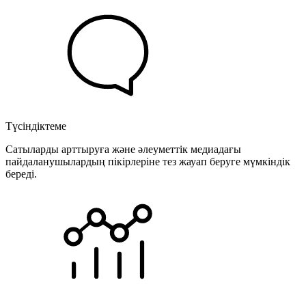
Түсіндіктеме
Сатыларды арттыруға және әлеуметтік медиадағы
пайдаланушылардың пікірлеріне тез жауап беруге мүмкіндік
береді.