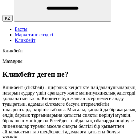
KZ
Басты
Маркетинг сөздігі
Кликбейт
Кликбейт
Мазмұны
Кликбейт деген не?
Кликбейт (clickbait) - цифрлық кеңістікте пайдаланушылардың
назарын аудару үшін арандату және манипуляциялық әдістерді
қолданатын тәсіл. Көбінесе бұл жалған әсер немесе алдау
тудыратын, адамды сілтемеге басуға итермелейтін
тақырыптарда көрініс табады. Мысалы, қандай да бір жаңалық
елдің барлық тұрғындарына қатысты сияқты көрінуі мүмкін,
бірақ шын мәнінде ол Ресейдегі пайдалы қазбаларды өндіруге
лицензиялар туралы мәселе сияқты белгілі бір қызметпен
айналысатын тар шеңбердегі адамдарға қатысты болуы
мүмкін.