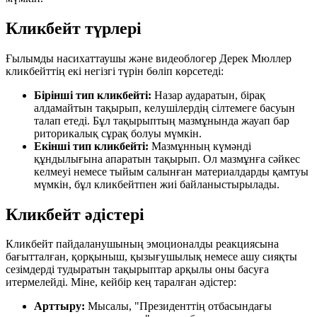
Кликбейт түрлері
Ғылымды насихаттаушы және видеоблогер Дерек Мюллер
кликбейттің екі негізгі түрін бөліп көрсетеді:
Бірінші тип кликбейті:
Назар аударатын, бірақ
алдамайтын тақырып, келушілердің сілтемеге басуын
талап етеді. Бұл тақырыптың мазмұнында жауап бар
риторикалық сұрақ болуы мүмкін.
Екінші тип кликбейті:
Мазмұнның күмәнді
құндылығына апаратын тақырып. Ол мазмұнға сәйкес
келмеуі немесе тыйым салынған материалдарды қамтуы
мүмкін, бұл кликбейтпен жиі байланыстырылады.
Кликбейт әдістері
Кликбейт пайдаланушының эмоционалды реакциясына
бағытталған, қорқыныш, қызығушылық немесе ашу сияқты
сезімдерді тудыратын тақырыптар арқылы оны басуға
итермелейді. Міне, кейбір кең таралған әдістер:
Арттыру:
Мысалы, "Президенттің отбасындағы