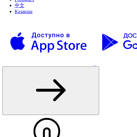
中文
Қазақша