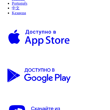
Português
中文
Қазақша