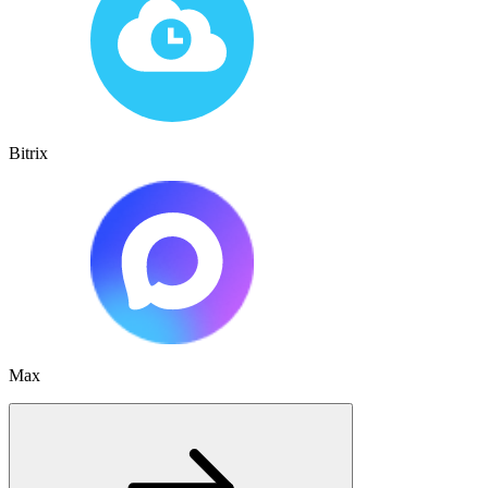
Bitrix
Max