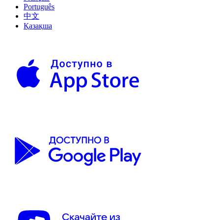
Português
中文
Қазақша