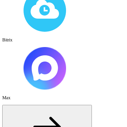
Bitrix
Max