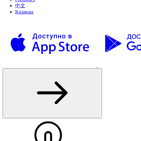
中文
Қазақша