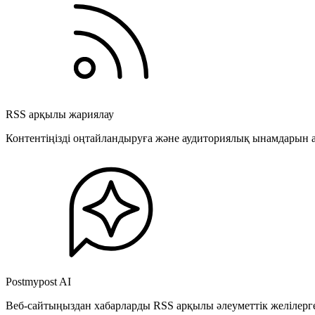
RSS арқылы жариялау
Контентіңізді оңтайландыруға және аудиториялық ынамдарын а
Postmypost AI
Веб-сайтыңыздан хабарларды RSS арқылы әлеуметтік желілерге 