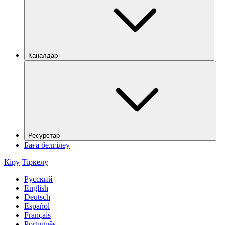
Каналдар
Ресурстар
Баға белгілеу
Кіру
Тіркелу
Русский
English
Deutsch
Español
Français
Português