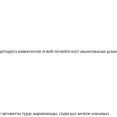
рттыруға көмектесетін егжей-тегжейлі пост аналитикасын ұсын
автоматты түрде жарияланады, сіздің қол жеткізе аласыңыз.