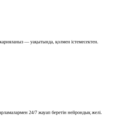
 жарияланыз — уақытында, қолмен істемесектен.
арламалармен 24/7 жауап беретін нейрондық желі.