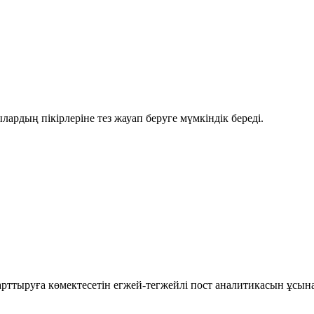
рдың пікірлеріне тез жауап беруге мүмкіндік береді.
рттыруға көмектесетін егжей-тегжейлі пост аналитикасын ұсын