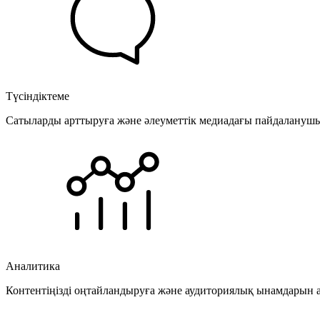
Түсіндіктеме
Сатыларды арттыруға және әлеуметтік медиадағы пайдаланушыла
Аналитика
Контентіңізді оңтайландыруға және аудиториялық ынамдарын а