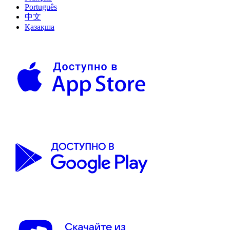
Português
中文
Қазақша