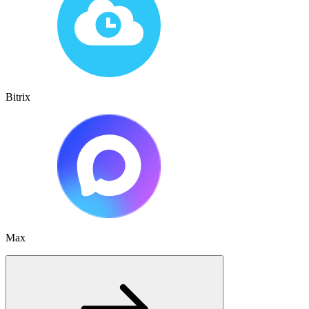
Bitrix
Max