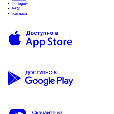
Português
中文
Қазақша