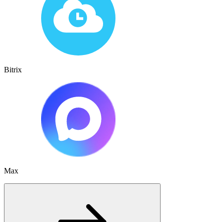
Bitrix
Max