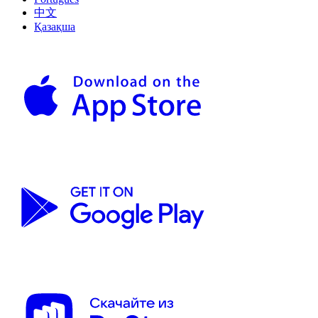
中文
Қазақша