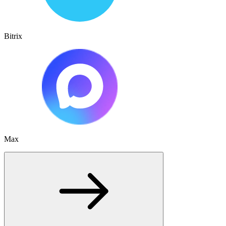
Bitrix
Max