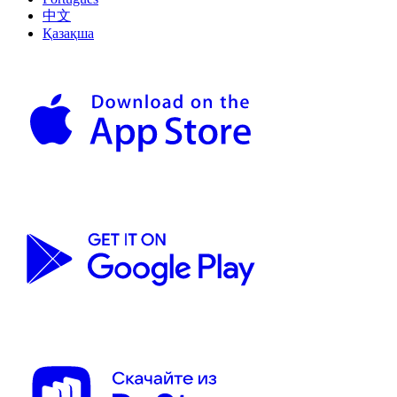
中文
Қазақша