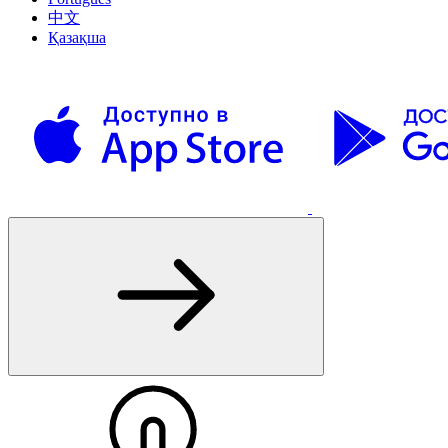
中文
Қазақша