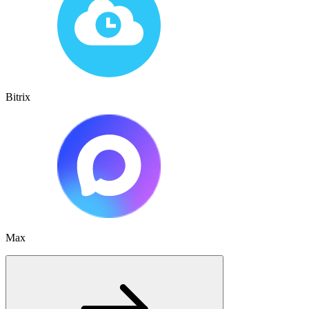
Bitrix
Max