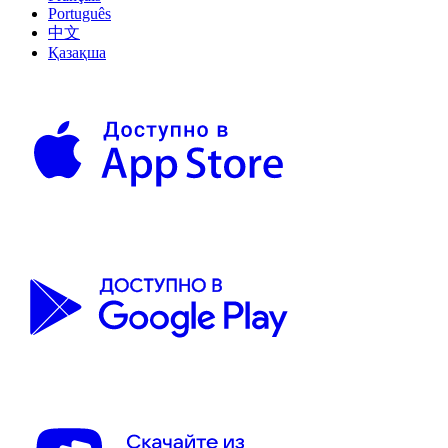
Português
中文
Қазақша