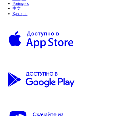
Português
中文
Қазақша