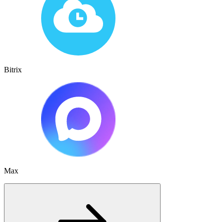
Bitrix
Max