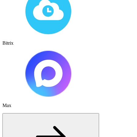
Bitrix
Max