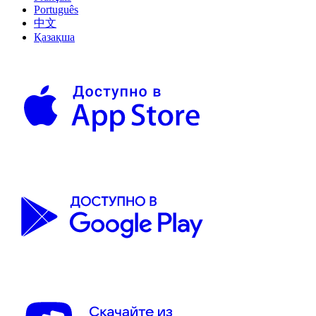
Português
中文
Қазақша