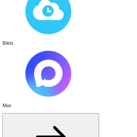
Bitrix
Max