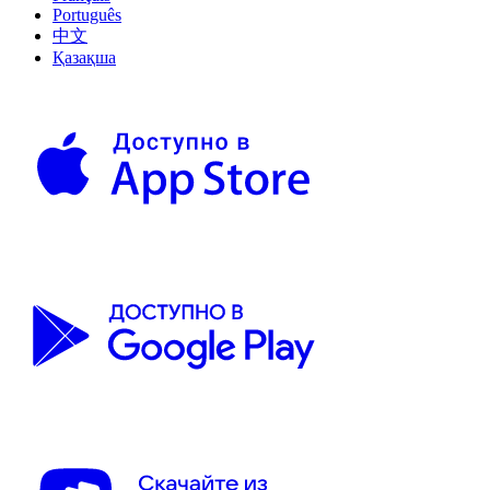
Português
中文
Қазақша