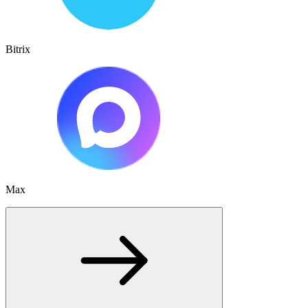
Bitrix
Max