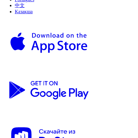
中文
Қазақша