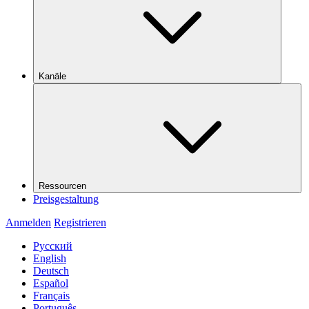
Kanäle
Ressourcen
Preisgestaltung
Anmelden
Registrieren
Русский
English
Deutsch
Español
Français
Português