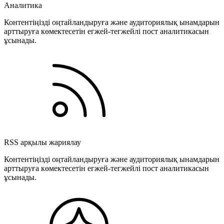
Аналитика
Контентіңізді оңтайландыруға және аудиториялық ынамдарын
арттыруға көмектесетін егжей-тегжейлі пост аналитикасын
ұсынады.
RSS арқылы жариялау
Контентіңізді оңтайландыруға және аудиториялық ынамдарын
арттыруға көмектесетін егжей-тегжейлі пост аналитикасын
ұсынады.