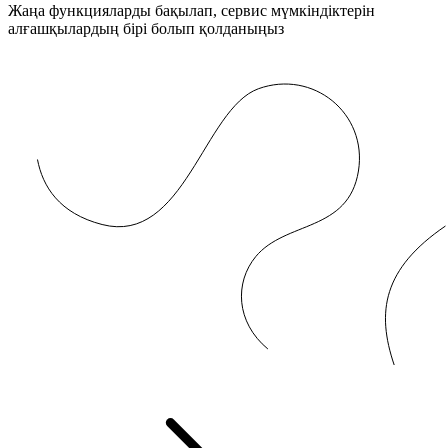
Жаңа функцияларды бақылап, сервис мүмкіндіктерін
алғашқылардың бірі болып қолданыңыз