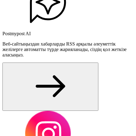
Postmypost AI
Веб-сайтыңыздан хабарларды RSS арқылы әлеуметтік
желілерге автоматты түрде жарияланады, сіздің қол жеткізе
аласыңыз.