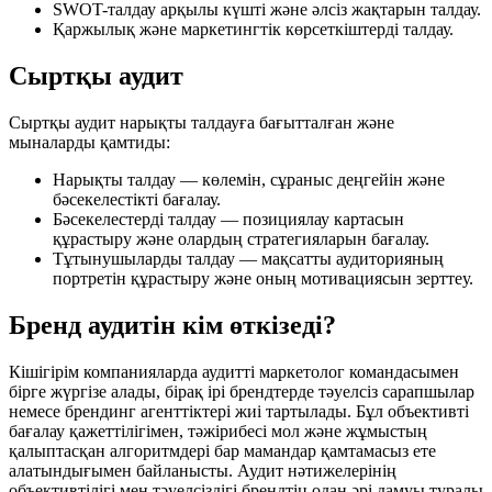
SWOT-талдау арқылы күшті және әлсіз жақтарын талдау.
Қаржылық және маркетингтік көрсеткіштерді талдау.
Сыртқы аудит
Сыртқы аудит нарықты талдауға бағытталған және
мыналарды қамтиды:
Нарықты талдау — көлемін, сұраныс деңгейін және
бәсекелестікті бағалау.
Бәсекелестерді талдау — позициялау картасын
құрастыру және олардың стратегияларын бағалау.
Тұтынушыларды талдау — мақсатты аудиторияның
портретін құрастыру және оның мотивациясын зерттеу.
Бренд аудитін кім өткізеді?
Кішігірім компанияларда аудитті маркетолог командасымен
бірге жүргізе алады, бірақ ірі брендтерде тәуелсіз сарапшылар
немесе брендинг агенттіктері жиі тартылады. Бұл объективті
бағалау қажеттілігімен, тәжірибесі мол және жұмыстың
қалыптасқан алгоритмдері бар мамандар қамтамасыз ете
алатындығымен байланысты. Аудит нәтижелерінің
объективтілігі мен тәуелсіздігі брендтің одан әрі дамуы туралы