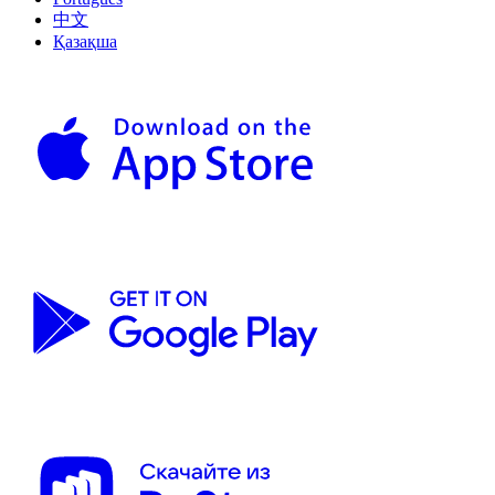
中文
Қазақша