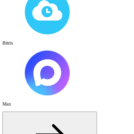
Bitrix
Max