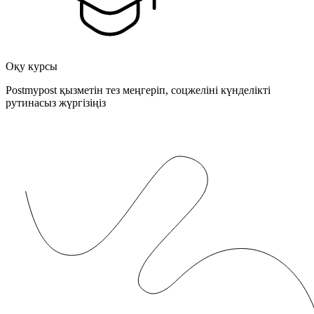
Оқу курсы
Postmypost қызметін тез меңгеріп, соцжеліні күнделікті
рутинасыз жүргізіңіз