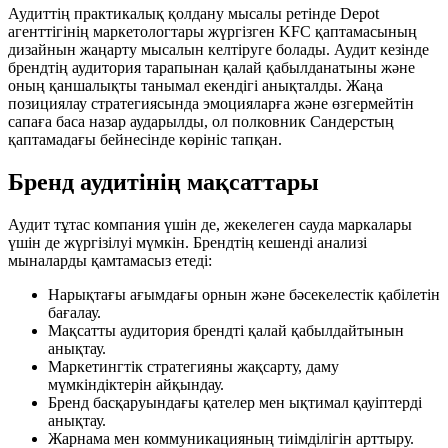
Аудиттің практикалық қолдану мысалы ретінде Depot
агенттігінің маркетологтары жүргізген KFC қаптамасының
дизайнын жаңарту мысалын келтіруге болады. Аудит кезінде
брендтің аудитория тарапынан қалай қабылданатыны және
оның қаншалықты танымал екендігі анықталды. Жаңа
позициялау стратегиясында эмоцияларға және өзгермейтін
сапаға баса назар аударылды, ол полковник Сандерстың
қаптамадағы бейнесінде көрініс тапқан.
Бренд аудитінің мақсаттары
Аудит тұтас компания үшін де, жекелеген сауда маркалары
үшін де жүргізілуі мүмкін. Брендтің кешенді анализі
мыналарды қамтамасыз етеді:
Нарықтағы ағымдағы орнын және бәсекелестік қабілетін
бағалау.
Мақсатты аудитория брендті қалай қабылдайтынын
анықтау.
Маркетингтік стратегияны жақсарту, даму
мүмкіндіктерін айқындау.
Бренд басқаруындағы қателер мен ықтимал қауіптерді
анықтау.
Жарнама мен коммуникацияның тиімділігін арттыру.