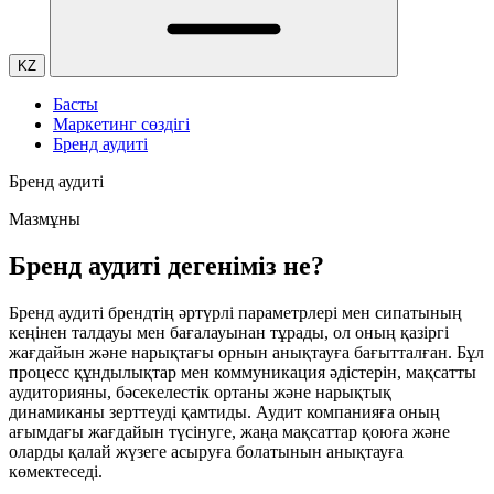
KZ
Басты
Маркетинг сөздігі
Бренд аудиті
Бренд аудиті
Мазмұны
Бренд аудиті дегеніміз не?
Бренд аудиті брендтің әртүрлі параметрлері мен сипатының
кеңінен талдауы мен бағалауынан тұрады, ол оның қазіргі
жағдайын және нарықтағы орнын анықтауға бағытталған. Бұл
процесс құндылықтар мен коммуникация әдістерін, мақсатты
аудиторияны, бәсекелестік ортаны және нарықтық
динамиканы зерттеуді қамтиды. Аудит компанияға оның
ағымдағы жағдайын түсінуге, жаңа мақсаттар қоюға және
оларды қалай жүзеге асыруға болатынын анықтауға
көмектеседі.