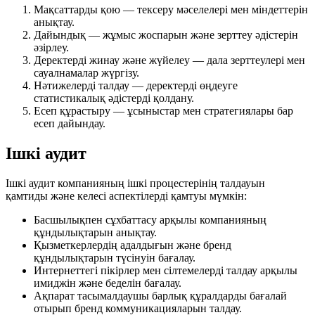
Мақсаттарды қою — тексеру мәселелері мен міндеттерін
анықтау.
Дайындық — жұмыс жоспарын және зерттеу әдістерін
әзірлеу.
Деректерді жинау және жүйелеу — дала зерттеулері мен
сауалнамалар жүргізу.
Нәтижелерді талдау — деректерді өңдеуге
статистикалық әдістерді қолдану.
Есеп құрастыру — ұсыныстар мен стратегиялары бар
есеп дайындау.
Ішкі аудит
Ішкі аудит компанияның ішкі процестерінің талдауын
қамтиды және келесі аспектілерді қамтуы мүмкін:
Басшылықпен сұхбаттасу арқылы компанияның
құндылықтарын анықтау.
Қызметкерлердің адалдығын және бренд
құндылықтарын түсінуін бағалау.
Интернеттегі пікірлер мен сілтемелерді талдау арқылы
имиджін және беделін бағалау.
Ақпарат тасымалдаушы барлық құралдарды бағалай
отырып бренд коммуникацияларын талдау.