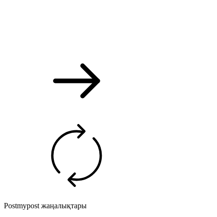
Postmypost жаңалықтары