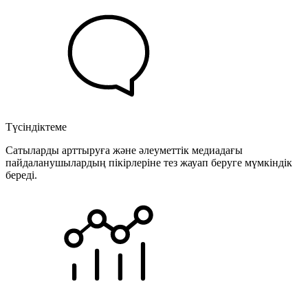
Түсіндіктеме
Сатыларды арттыруға және әлеуметтік медиадағы
пайдаланушылардың пікірлеріне тез жауап беруге мүмкіндік
береді.