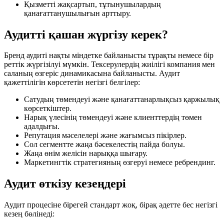
Қызметті жақсартып, тұтынушылардың
қанағаттанушылығын арттыру.
Аудитті қашан жүргізу керек?
Бренд аудиті нақты міндетке байланысты тұрақты немесе бір
реттік жүргізілуі мүмкін. Тексерулердің жиілігі компания мен
саланың өзгеріс динамикасына байланысты. Аудит
қажеттілігін көрсететін негізгі белгілер:
Сатудың төмендеуі және қанағаттанарлықсыз қаржылық
көрсеткіштер.
Нарық үлесінің төмендеуі және клиенттердің төмен
адалдығы.
Репутация мәселелері және жағымсыз пікірлер.
Сол сегментте жаңа бәсекелестің пайда болуы.
Жаңа өнім желісін нарыққа шығару.
Маркетингтік стратегияның өзгеруі немесе ребрендинг.
Аудит өткізу кезеңдері
Аудит процесіне бірегей стандарт жоқ, бірақ әдетте бес негізгі
кезең бөлінеді: