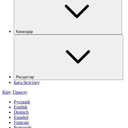
Каналдар
Ресурстар
Баға белгілеу
Кіру
Тіркелу
Русский
English
Deutsch
Español
Français
Português