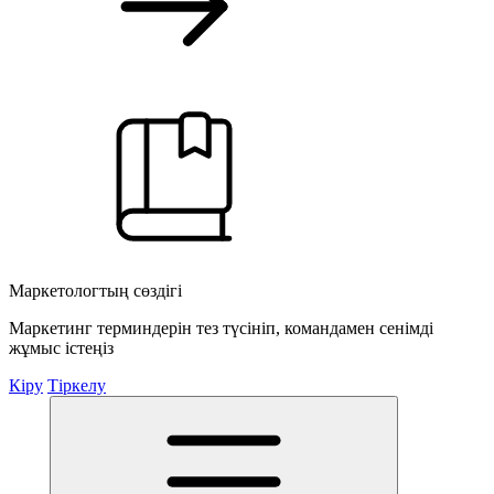
Маркетологтың сөздігі
Маркетинг терминдерін тез түсініп, командамен сенімді
жұмыс істеңіз
Кіру
Тіркелу