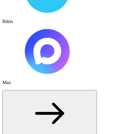
Bitrix
Max