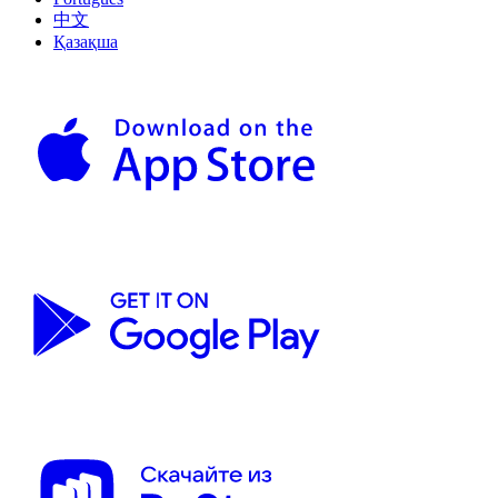
中文
Қазақша