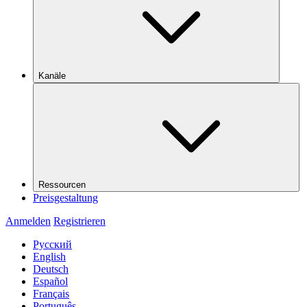
Kanäle
Ressourcen
Preisgestaltung
Anmelden
Registrieren
Русский
English
Deutsch
Español
Français
Português