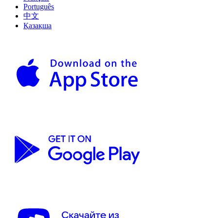
Português
中文
Қазақша