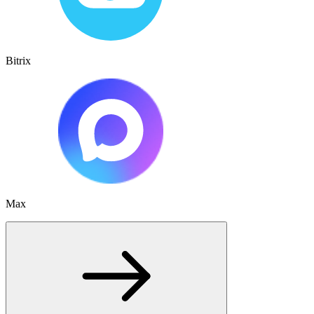
Bitrix
Max