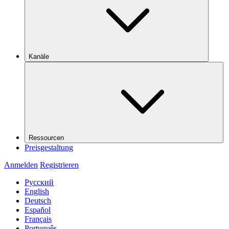
Kanäle
Ressourcen
Preisgestaltung
Anmelden
Registrieren
Русский
English
Deutsch
Español
Français
Português