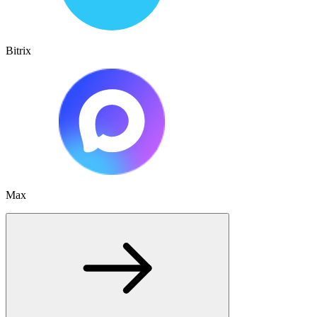
Bitrix
Max