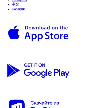
中文
Қазақша