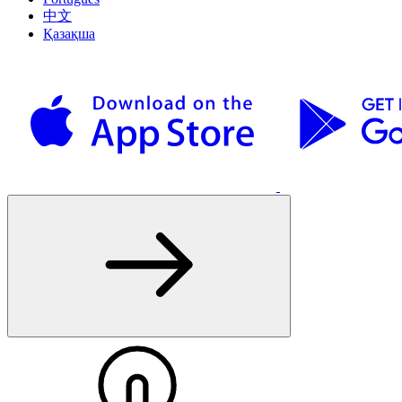
中文
Қазақша