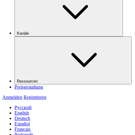
Kanäle
Ressourcen
Preisgestaltung
Anmelden
Registrieren
Русский
English
Deutsch
Español
Français
Português