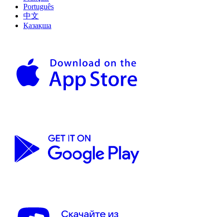
Português
中文
Қазақша