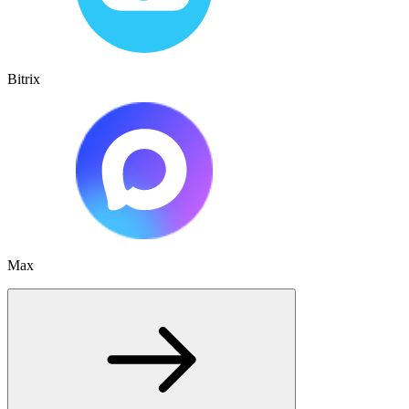
Bitrix
Max