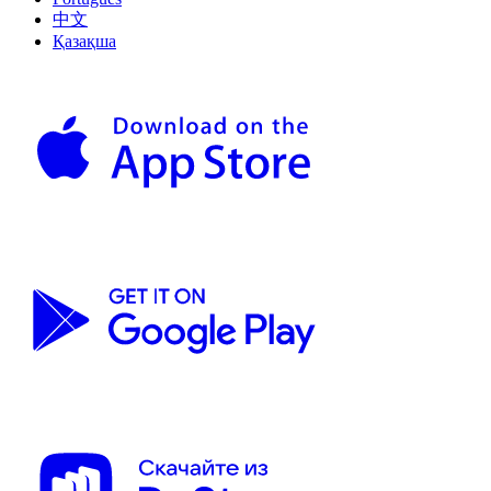
中文
Қазақша