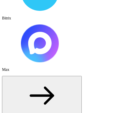
Bitrix
Max