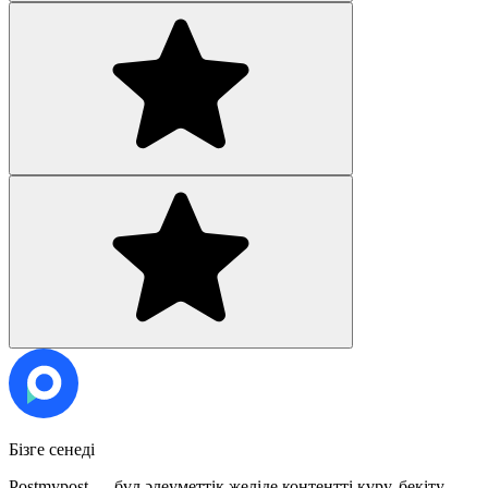
Бізге сенеді
Postmypost — бұл әлеуметтік желіде контентті құру, бекіту