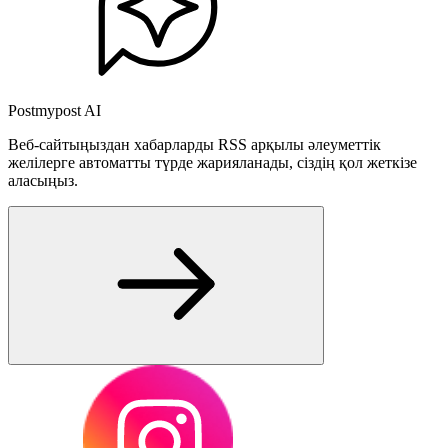
Postmypost AI
Веб-сайтыңыздан хабарларды RSS арқылы әлеуметтік
желілерге автоматты түрде жарияланады, сіздің қол жеткізе
аласыңыз.