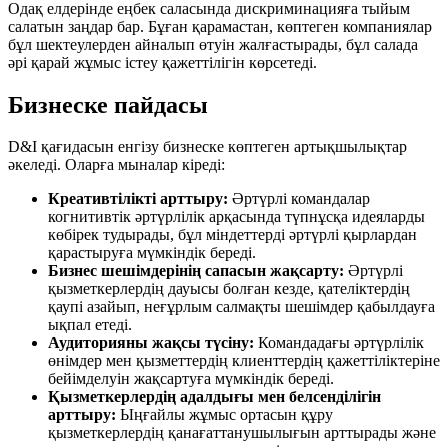
Одақ елдерінде еңбек саласында дискриминацияға тыйым
салатын заңдар бар. Бұған қарамастан, көптеген компаниялар
бұл шектеулерден айналып өтуін жалғастырады, бұл салада
әрі қарай жұмыс істеу қажеттілігін көрсетеді.
Бизнеске пайдасы
D&I қағидасын енгізу бизнеске көптеген артықшылықтар
әкеледі. Оларға мыналар кіреді:
Креативтілікті арттыру:
Әртүрлі командалар
когнитивтік әртүрлілік арқасында түпнұсқа идеяларды
көбірек тудырады, бұл міндеттерді әртүрлі қырлардан
қарастыруға мүмкіндік береді.
Бизнес шешімдерінің сапасын жақсарту:
Әртүрлі
қызметкерлердің дауысы болған кезде, қателіктердің
қаупі азайып, неғұрлым салмақты шешімдер қабылдауға
ықпал етеді.
Аудиторияны жақсы түсіну:
Командадағы әртүрлілік
өнімдер мен қызметтердің клиенттердің қажеттіліктеріне
бейімделуін жақсартуға мүмкіндік береді.
Қызметкерлердің адалдығы мен белсенділігін
арттыру:
Ыңғайлы жұмыс ортасын құру
қызметкерлердің қанағаттанушылығын арттырады және