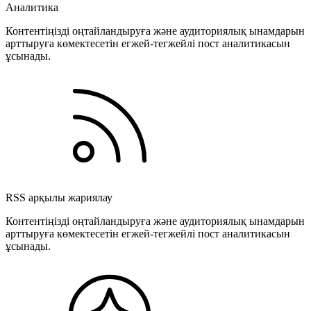
Аналитика
Контентіңізді оңтайландыруға және аудиториялық ынамдарын
арттыруға көмектесетін егжей-тегжейлі пост аналитикасын
ұсынады.
RSS арқылы жариялау
Контентіңізді оңтайландыруға және аудиториялық ынамдарын
арттыруға көмектесетін егжей-тегжейлі пост аналитикасын
ұсынады.