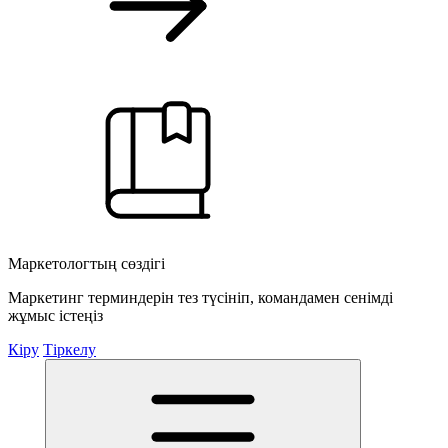
Маркетологтың сөздігі
Маркетинг терминдерін тез түсініп, командамен сенімді
жұмыс істеңіз
Кіру
Тіркелу