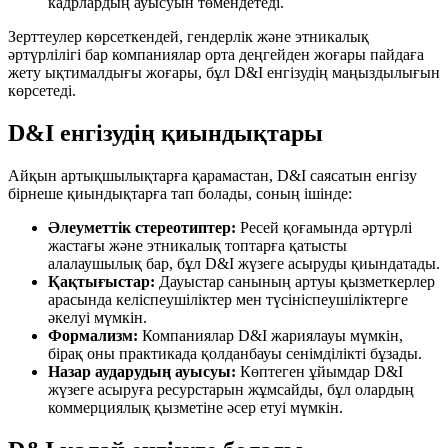
кадрлардың ауысуын төмендетеді.
Зерттеулер көрсеткендей, гендерлік және этникалық
әртүрлілігі бар компаниялар орта деңгейден жоғары пайдаға
жету ықтималдығы жоғары, бұл D&I енгізудің маңыздылығын
көрсетеді.
D&I енгізудің қиындықтары
Айқын артықшылықтарға қарамастан, D&I саясатын енгізу
бірнеше қиындықтарға тап болады, соның ішінде:
Әлеуметтік стереотиптер:
Ресей қоғамында әртүрлі
жастағы және этникалық топтарға қатысты
алалаушылық бар, бұл D&I жүзеге асыруды қиындатады.
Қақтығыстар:
Дауыстар санының артуы қызметкерлер
арасында келіспеушіліктер мен түсініспеушіліктерге
әкелуі мүмкін.
Формализм:
Компаниялар D&I жариялауы мүмкін,
бірақ оны практикада қолданбауы сенімділікті бұзады.
Назар аударудың ауысуы:
Көптеген ұйымдар D&I
жүзеге асыруға ресурстарын жұмсайды, бұл олардың
коммерциялық қызметіне әсер етуі мүмкін.