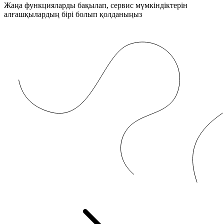
Жаңа функцияларды бақылап, сервис мүмкіндіктерін
алғашқылардың бірі болып қолданыңыз