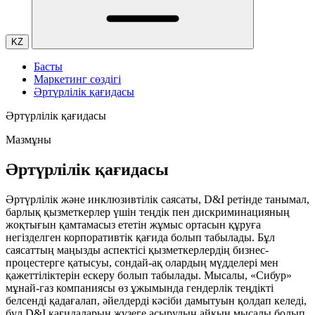
KZ
Басты
Маркетинг сөздігі
Әртүрлілік қағидасы
Әртүрлілік қағидасы
Мазмұны
Әртүрлілік қағидасы
Әртүрлілік және инклюзивтілік саясаты, D&I ретінде танымал,
барлық қызметкерлер үшін теңдік пен дискриминацияның
жоқтығын қамтамасыз ететін жұмыс ортасын құруға
негізделген корпоративтік қағида болып табылады. Бұл
саясаттың маңызды аспектісі қызметкерлердің бизнес-
процестерге қатысуы, сондай-ақ олардың мүдделері мен
қажеттіліктерін ескеру болып табылады. Мысалы, «Сибур»
мұнай-газ компаниясы өз ұжымында гендерлік теңдікті
белсенді қадағалап, әйелдерді кәсіби дамытуын қолдап келеді,
бұл D&I қағидаларын жүзеге асырудың айқын мысалы болып