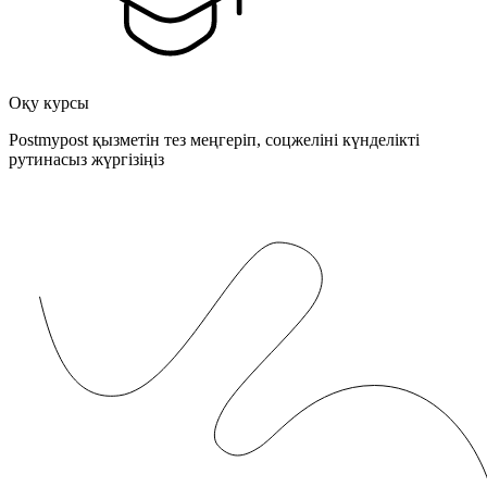
Оқу курсы
Postmypost қызметін тез меңгеріп, соцжеліні күнделікті
рутинасыз жүргізіңіз