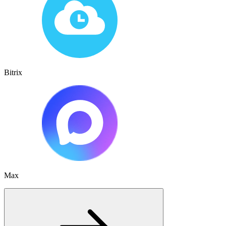
Bitrix
Max