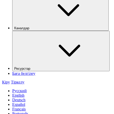
Каналдар
Ресурстар
Баға белгілеу
Кіру
Тіркелу
Русский
English
Deutsch
Español
Français
Português