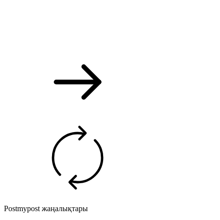
Postmypost жаңалықтары