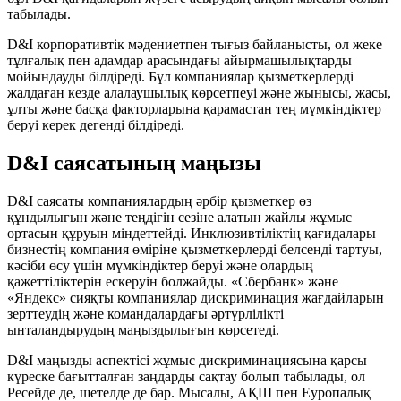
табылады.
D&I корпоративтік мәдениетпен тығыз байланысты, ол жеке
тұлғалық пен адамдар арасындағы айырмашылықтарды
мойындауды білдіреді. Бұл компаниялар қызметкерлерді
жалдаған кезде алалаушылық көрсетпеуі және жынысы, жасы,
ұлты және басқа факторларына қарамастан тең мүмкіндіктер
беруі керек дегенді білдіреді.
D&I саясатының маңызы
D&I саясаты компаниялардың әрбір қызметкер өз
құндылығын және теңдігін сезіне алатын жайлы жұмыс
ортасын құруын міндеттейді. Инклюзивтіліктің қағидалары
бизнестің компания өміріне қызметкерлерді белсенді тартуы,
кәсіби өсу үшін мүмкіндіктер беруі және олардың
қажеттіліктерін ескеруін болжайды. «Сбербанк» және
«Яндекс» сияқты компаниялар дискриминация жағдайларын
зерттеудің және командалардағы әртүрлілікті
ынталандырудың маңыздылығын көрсетеді.
D&I маңызды аспектісі жұмыс дискриминациясына қарсы
күреске бағытталған заңдарды сақтау болып табылады, ол
Ресейде де, шетелде де бар. Мысалы, АҚШ пен Еуропалық