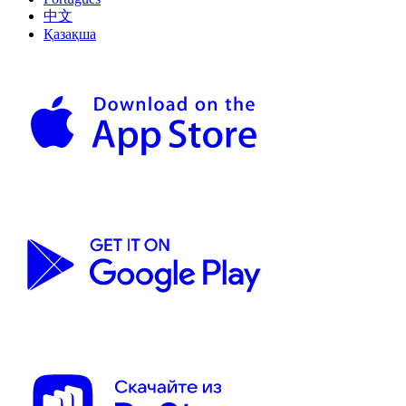
中文
Қазақша