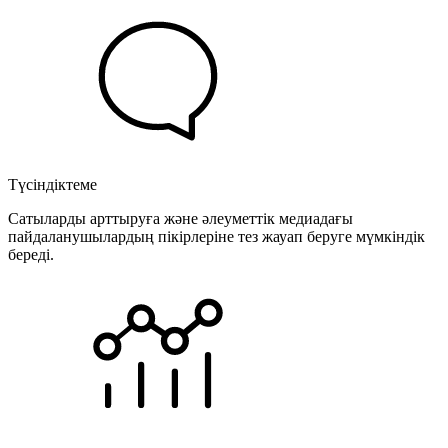
Түсіндіктеме
Сатыларды арттыруға және әлеуметтік медиадағы
пайдаланушылардың пікірлеріне тез жауап беруге мүмкіндік
береді.