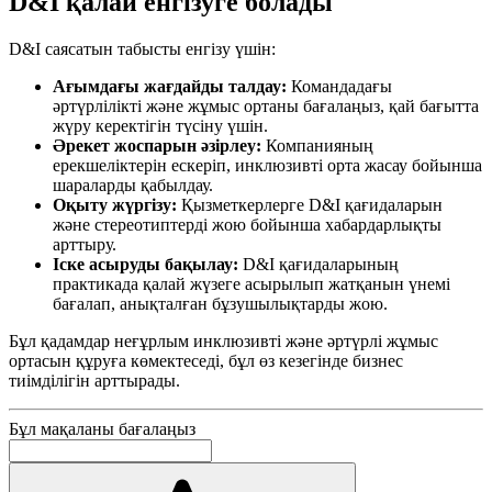
D&I қалай енгізуге болады
D&I саясатын табысты енгізу үшін:
Ағымдағы жағдайды талдау:
Командадағы
әртүрлілікті және жұмыс ортаны бағалаңыз, қай бағытта
жүру керектігін түсіну үшін.
Әрекет жоспарын әзірлеу:
Компанияның
ерекшеліктерін ескеріп, инклюзивті орта жасау бойынша
шараларды қабылдау.
Оқыту жүргізу:
Қызметкерлерге D&I қағидаларын
және стереотиптерді жою бойынша хабардарлықты
арттыру.
Іске асыруды бақылау:
D&I қағидаларының
практикада қалай жүзеге асырылып жатқанын үнемі
бағалап, анықталған бұзушылықтарды жою.
Бұл қадамдар неғұрлым инклюзивті және әртүрлі жұмыс
ортасын құруға көмектеседі, бұл өз кезегінде бизнес
тиімділігін арттырады.
Бұл мақаланы бағалаңыз