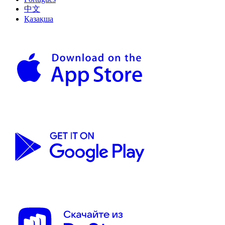
中文
Қазақша