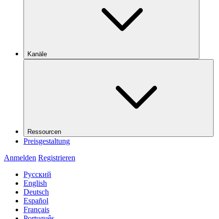
Kanäle
Ressourcen
Preisgestaltung
Anmelden
Registrieren
Русский
English
Deutsch
Español
Français
Português