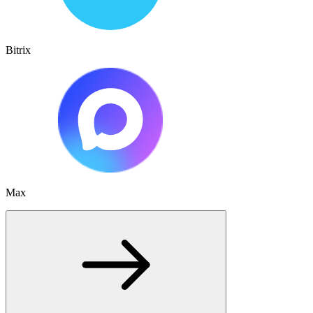
Bitrix
Max