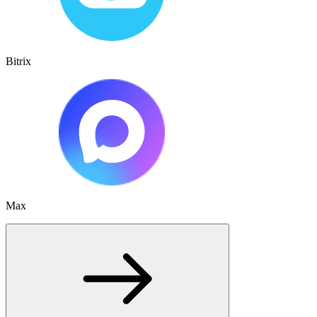
Bitrix
Max