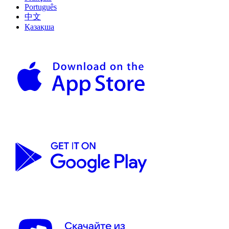
Português
中文
Қазақша