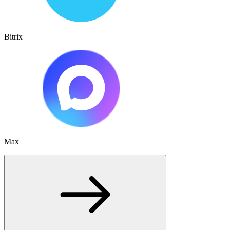
Bitrix
Max