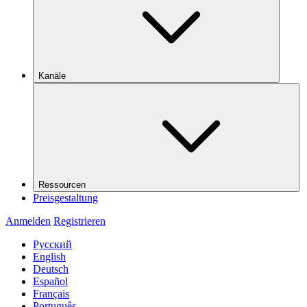
Kanäle
Ressourcen
Preisgestaltung
Anmelden
Registrieren
Русский
English
Deutsch
Español
Français
Português