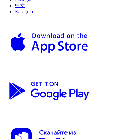
中文
Қазақша