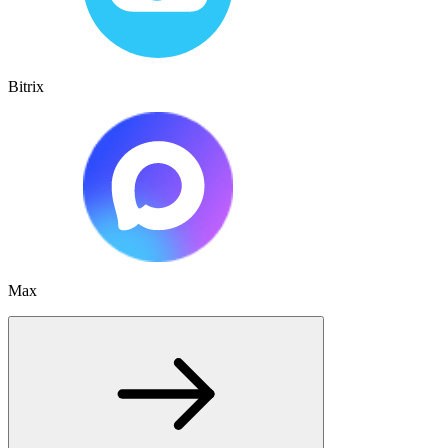
Bitrix
Max