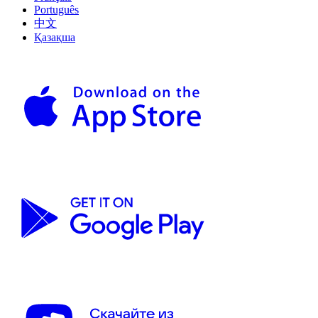
Português
中文
Қазақша