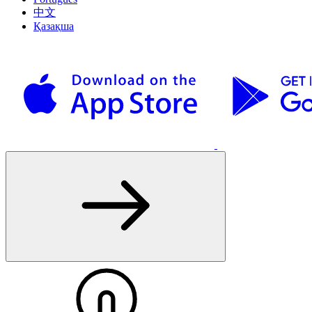
中文
Қазақша