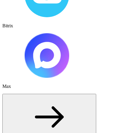
Bitrix
Max