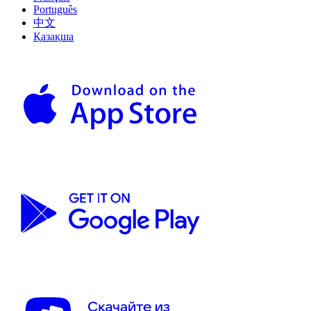
Português
中文
Қазақша