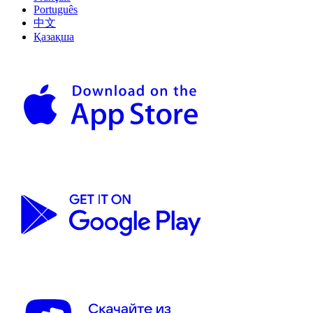
Português
中文
Қазақша