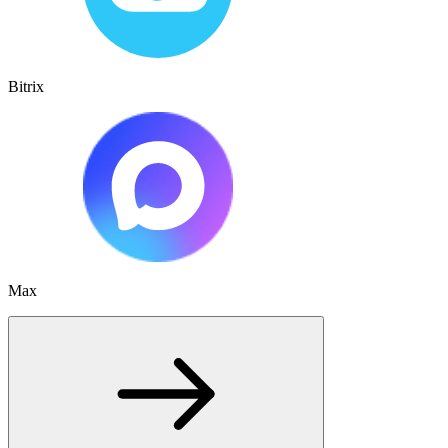
Bitrix
Max