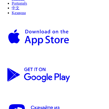
Português
中文
Қазақша