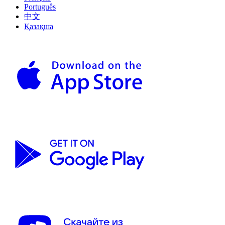
Português
中文
Қазақша