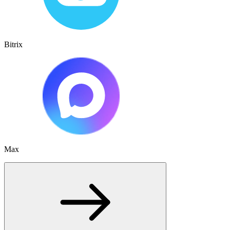
Bitrix
Max