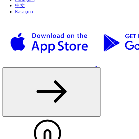
中文
Қазақша