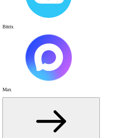
Bitrix
Max