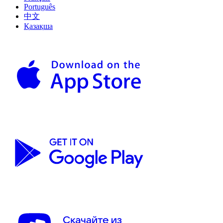
Português
中文
Қазақша