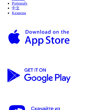
Português
中文
Қазақша