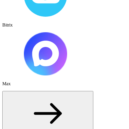
Bitrix
Max