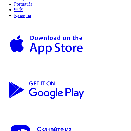
Português
中文
Қазақша