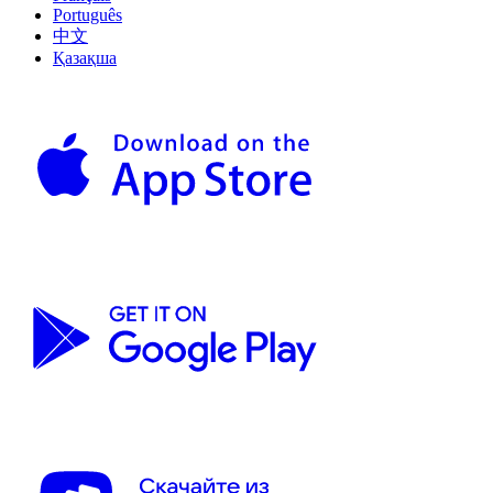
Português
中文
Қазақша