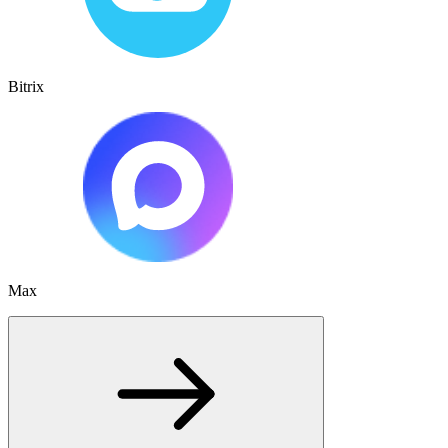
Bitrix
Max