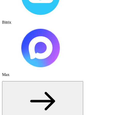
Bitrix
Max