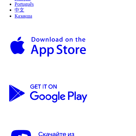
Português
中文
Қазақша